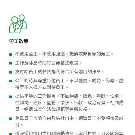
勞工政策
不使用童工，不使用強迫、抵債或非自願的勞工。
工作及休息時間符合勞基法規定。
支付給員工的薪資福利符合所有適用的法令。
公平對待與尊重每位員工，不以體罰、威脅、侮辱、虐
待等不人道方式對待員工。
提供平等的工作機會，不因種族、膚色、年齡、性別、
性傾向、殘疾、國籍、懷孕、宗教、政治背景、社團成
員、婚姻或其他法律規範等有所歧視。
尊重員工言論自由及結社自由，保障員工不受報復及威
脅。
遵守當地適用之相關勞動法令、客戶規範，以及國際準