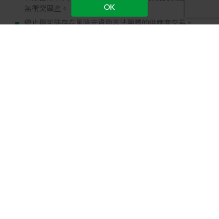
OK
無衝突礦產。
停止與可能存在風險去資助非法團體的供應商交易。
反賄賂政策
恪守誠信道德並秉持公平、誠實、守信、透明原則從事
商業活動。
禁止任何直接或間接提供、收受、承諾之不正當利益，
或從事其他違反誠信、法令規定或受託義務之情事。
符合反賄賂相關法令規章及客戶要求。
鼓勵基於合乎情理的舉報，並保護舉報者免於遭受任何
形式的報復或不公平對待。
執行反賄賂管理系統並持續精進，提高賄賂防制目標與