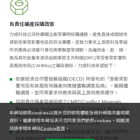
負責任礦產採購政策
力成科技公司持續關注衝突礦物採購議題，避免直接或間接地
資助受衝突影響地區的非法團體，並致力要求上游原料及零組
件供應商必須履行責任商業聯盟等規範。為確保金、鉭、錫、
鎢及其他金屬來源非由剛果民主共和國(DRC)等受衝突影響和
高風險地區(CAHRAs)之礦區開採，力成科技承諾如下：
依據經濟合作暨發展組織(OECD) 所發布的「受衝突影
響地區和高風險地礦產供應鏈盡職調查指南」，展開盡
職調查，並同等要求供應商與其上游供應商遵守。
採用責任礦產倡議組織之CMRT(Conflict Minerals
Reporting Template)、EMRT(Extended Minerals
本網站使用cookies以提升您的使用體驗及統計網路流量相關
Reporting Template)調查表，並同時要求供應商承諾
資料。繼續使用本網站表示您同意我們使用cookies。相關資
禁用來自受衝突影響和高風險地區之金屬。
訊請參閱本網站
Cookie政策
。
要求供應商須追蹤所供應產品的金屬來源，確認相關物
料來自RMAP符合的冶煉與精煉廠，確保我們供應鏈之