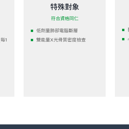
特殊對象
符合資格同仁
低劑量肺部電腦斷層
雙能量X光骨質密度檢查
每1