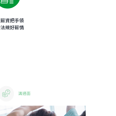
渥薪資把手領
於法規好薪情
溝通面