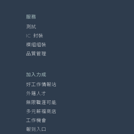
服務
測試
IC 封裝
模組組裝
品質管理
加入力成
好工作情報站
外籍人才
無限職涯可能
多元薪福商店
工作機會
報到入口