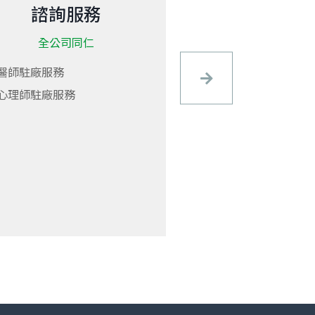
諮詢服務
健康促
全公司同仁
全公司同
醫師駐廠服務
流感疫苗施打活動
心理師駐廠服務
四癌篩檢
捐血活動