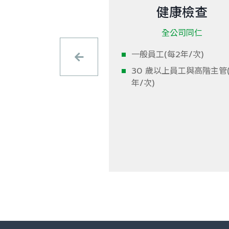
健康檢查
健康紓壓
全公司同仁
全公司同仁
一般員工(每2年/次)
斯
30 歲以上員工與高階主管(
氧
年/次)