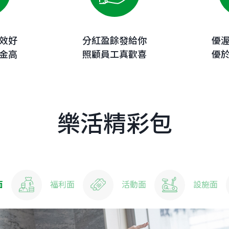
效好
分紅盈餘發給你
優
金高
照顧員工真歡喜
優
樂活精彩包
面
福利面
活動面
設施面