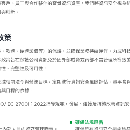
護客戶、員工與合作夥伴的寶貴資訊資產。我們將資訊安全視為
固與創新。
政策
料、軟體、硬體設備等）的保護，並確保業務持續運作，力成科
本政策旨在保護公司資訊免於因外部威脅或內部不當管理所導致
密性、完整性及可用性。
依據相關法令與營運目標，定期進行資訊安全風險評估。董事會
略與目標的依據。
O/IEC 27001：2022指導規範，發展、維護及持續改善資
確保法規遵循
化內部人員的資安管理職責。
確保所有資訊安全措施皆