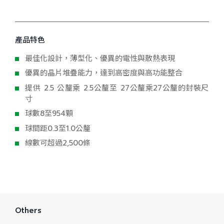
產品特色
最佳化設計，薄型化、優異的電性與散熱表現
優異的晶片堆疊能力，達到高密度與高功能整合
提供 2.5 公釐乘 2.5公釐至 27公釐乘27公釐的封裝尺
寸
球數8至954顆
球間距0.3至1.0公釐
線數可超過2,500條
Others