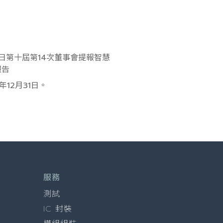
07日第十屆第14次董事會提報智慧
報告
年12月31日。
服務
測試
IC 封裝