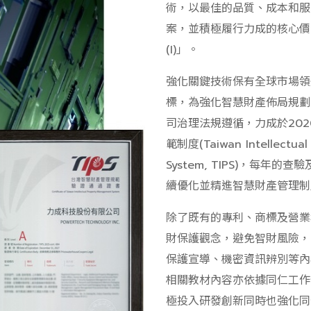
術，以最佳的品質、成本和服
案，並積極履行力成的核心價值
(I)」。
強化關鍵技術保有全球市場領
標，為強化智慧財產佈局規劃
司治理法規遵循，力成於20
範制度(Taiwan Intellectual
System, TIPS)，每年
續優化並精進智慧財產管理制
除了既有的專利、商標及營業
財保護觀念，避免智財風險，
保護宣導、機密資訊辨別等內
相關教材內容亦依據同仁工作
極投入研發創新同時也強化同