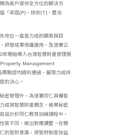
務為客戶提供全方位的解決方
「承諾(P)、技術(T)、整合
先地位一直是力成的願景與目
、研發成果保護運用，及落實公
20年開始導入台灣智慧財產管理規
 Property Management
的查驗及再驗證均順利通過，展現力成持
度的決心。
秘密管理外，為落實同仁具備智
力成將智慧財產概念、營業秘密
容設計於同仁教育訓練課程中，
性質不同，做出對應調整。在積
仁的智財意識，使智財制度效益