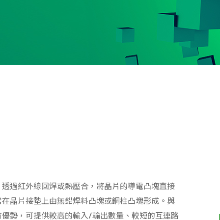
，透過紅外線回焊或熱壓合，將晶片的導電凸塊直接
常在晶片接墊上由無鉛焊料凸塊或銅柱凸塊形成。與
有優勢，可提供較高的輸入/輸出數量、較短的互連路