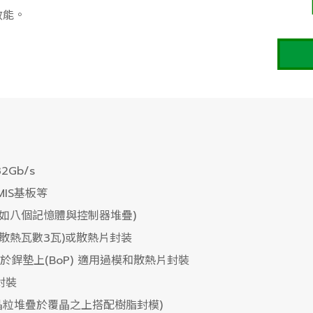
效能。
Gb/s
MIS基板等
如八個記憶體與控制器堆疊)
散熱瓦數3瓦)或散熱片封装
塊於銲墊上(BoP) 適用過模和散熱片封裝
封裝
晶粒堆疊於覆晶之上搭配樹脂封模)