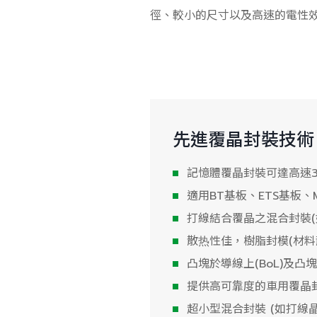
徑、較小的尺寸以及高速的電性
先進覆晶封裝技術
記憶體覆晶封裝可達高速32
適用BT基板、ETS基板、
打線結合覆晶之混合封裝(
散热性佳，樹脂封模(材料
凸塊於導線上(BoL)及凸
提供高可靠度的車用覆晶
超小型混合封裝 (如打線