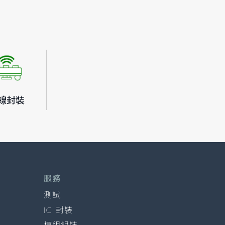
線封裝
服務
測試
IC 封裝