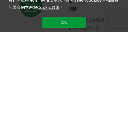
資料。繼續使用本網站表示您同意我們使用cookies。相關資
提供協助
訊請參閱本網站
Cookie政策
。
軟體
工作評估及建議
OK
手語服務時數
硬體
手寫板
Call 機
跑馬燈
應徵管道
PTI 招募平台
104 人力銀行
就業服務站
身心障礙徵才活動