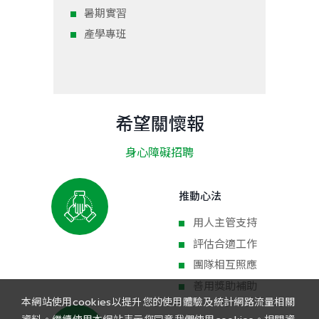
暑期實習
業師
產學專班
專題
希望關懷報
身心障礙招聘
推動心法
用人主管支持
評估合適工作
團隊相互照應
善用獎助補助
本網站使用cookies以提升您的使用體驗及統計網路流量相關