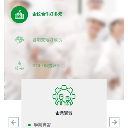
企校合作好多元
暑期充電好成長
GOLF聯盟好平台
企業實習
學期實習
校園