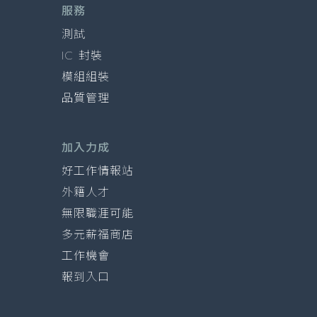
服務
測試
IC 封裝
模組組裝
品質管理
加入力成
好工作情報站
外籍人才
無限職涯可能
多元薪福商店
工作機會
報到入口