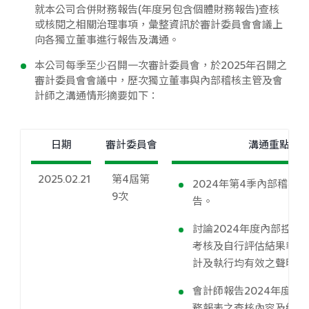
就本公司合併財務報告(年度另包含個體財務報告)查核
或核閱之相關治理事項，彙整資訊於審計委員會會議上
向各獨立董事進行報告及溝通。
本公司每季至少召開一次審計委員會，於2025年召開之
審計委員會會議中，歷次獨立董事與內部稽核主管及會
計師之溝通情形摘要如下：
日期
審計委員會
溝通重點
2025.02.21
第4屆第
2024年第4季內部稽核
9次
告。
討論2024年度內部控制
考核及自行評估結果報告
計及執行均有效之聲明書
會計師報告2024年度個
務報表之查核內容及結果