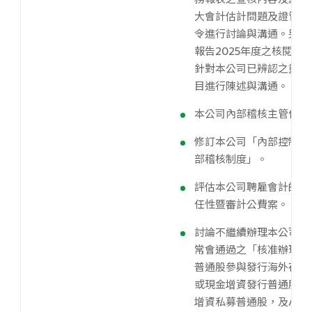
大會計估計問題及證管相
令進行討論與溝通。另外
報告2025年度之核閱/
針對本公司已辨認之重大
目進行陳述與溝通。
本公司內部稽核主管任命
修訂本公司「內部控制制
部稽核制度」。
評估本公司聘雇會計師之
任性暨審計公費案。
討論不繼續辦理本公司20
常會通過之「核准辦理現
普通股參與發行海外存託
或現金增資發行普通股，
增資私募普通股，及/或