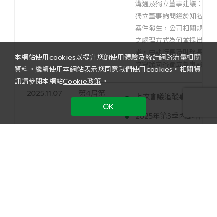
溝通及獨立董事建議：
獨立董事詢問鑑於知名半導
案件發生，公司相關規定及
之處理方式為何並提出建議
考。由執行長及財務長說明
本網站使用cookies以提升您的使用體驗及統計網路流量相關
次會議向各獨立董事報告進
資料。繼續使用本網站表示您同意我們使用cookies。相關資
訊請參閱本網站
Cookie政策
。
2025.11.07
第4屆第
上次會議追蹤事項報告。
12次
OK
2025年第3季內部稽核
告。
會計師報告2025年第3
表之核閱內容及結果；並
計估計問題及近期法令更
與溝通。
修訂「取得或處分資產處
分條文案。