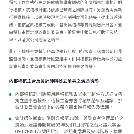
稽核工作之執行主要是依據董事會通過的年度稽核計畫執行例
行稽核，該稽核計畫乃依據已辨識之風險擬訂，另並視需要執
行專案稽核，以適時發現內部控制制度可能缺失、提出改善建
議。稽核室於稽核完成後，皆出具稽核報告提報審計員會，並
由稽核主管定期於審計委員會、董事會中報告執行狀況及結
果，以落實公司治理之精神。
此外，稽核室亦督促各單位執行年度自行檢查，落實公司自我
監督機制，並覆核自行檢查結果，併同稽核報告做為本公司董
事會及審計委員會出具內部控制聲明書之依據。
內部稽核主管及會計師與獨立董事之溝通情形：
內部稽核部門除每月將稽核報告以電子郵件方式送交各
獨立董事審核外，稽核主管亦會將稽核結果及建議，於
審計委員會會議上向各獨立董事進行報告及溝通。
會計師依據審計準則公報第39號「與受查者治理單位之
溝通」及證券期貨局93年3月11日發布之台財證六字第
0930105373號函規定，於規劃階段及完成階段，每季